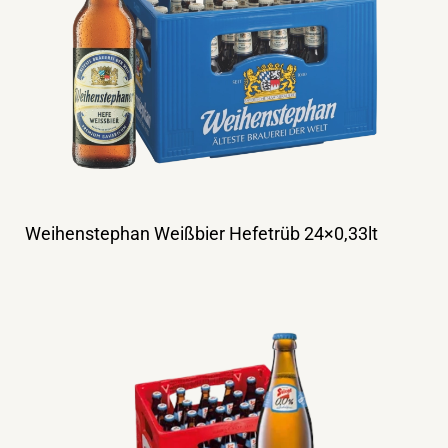
Weihenstephan Weißbier Hefetrüb 24×0,33lt