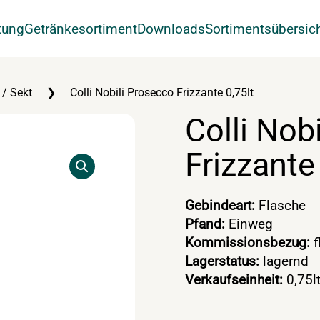
tung
Getränkesortiment
Downloads
Sortimentsübersic
/ Sekt
Colli Nobili Prosecco Frizzante 0,75lt
Colli Nob
Frizzante
Gebindeart:
Flasche
Pfand:
Einweg
Kommissionsbezug:
f
Lagerstatus:
lagernd
Verkaufseinheit:
0,75l