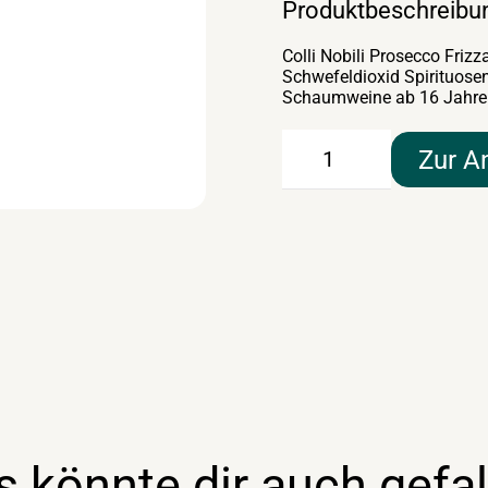
Produktbeschreibu
Colli Nobili Prosecco Frizza
Schwefeldioxid Spirituosen
Schaumweine ab 16 Jahre
Colli
Zur A
Nobili
Prosecco
Frizzante
0,75lt
Menge
s könnte dir auch gefal