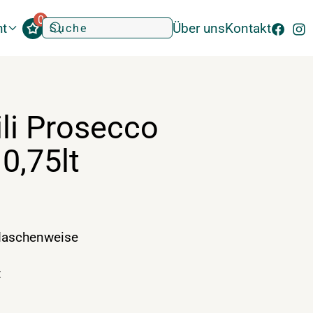
0
ht
Über uns
Kontakt
ili Prosecco
 0,75lt
laschenweise
t