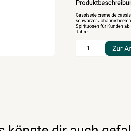
Produktbeschreibu
Cassissée creme de cassis 
schwarzer Johannisbeeren i
Spirituosen für Kunden ab
Jahre.
Cassissée
Zur A
creme
de
cassis
0,7lt
Menge
s könnte dir auch gefal