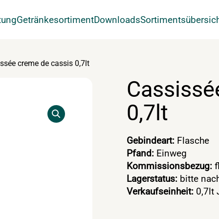
tung
Getränkesortiment
Downloads
Sortimentsübersic
ssée creme de cassis 0,7lt
Cassissé
0,7lt
Gebindeart:
Flasche
Pfand:
Einweg
Kommissionsbezug:
f
Lagerstatus:
bitte nac
Verkaufseinheit:
0,7lt