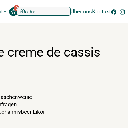
0
ht
Über uns
Kontakt
e creme de cassis
laschenweise
hfragen
 Johannisbeer-Likör