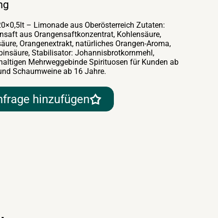
ng
×0,5lt – Limonade aus Oberösterreich Zutaten:
nsaft aus Orangensaftkonzentrat, Kohlensäure,
säure, Orangenextrakt, natürliches Orangen-Aroma,
binsäure, Stabilisator: Johannisbrotkornmehl,
hhaltigen Mehrweggebinde Spirituosen für Kunden ab
n und Schaumweine ab 16 Jahre.
nfrage hinzufügen