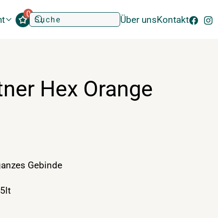
0
ht
Über uns
Kontakt
ner Hex Orange
anzes Gebinde
5lt