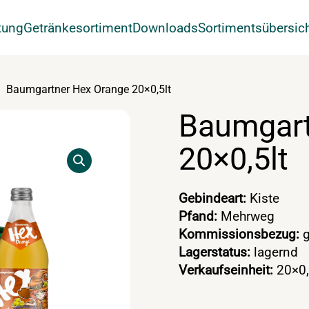
tung
Getränkesortiment
Downloads
Sortimentsübersic
Baumgartner Hex Orange 20×0,5lt
Baumgart
20×0,5lt
Gebindeart:
Kiste
Pfand:
Mehrweg
Kommissionsbezug:
g
Lagerstatus:
lagernd
Verkaufseinheit:
20×0,