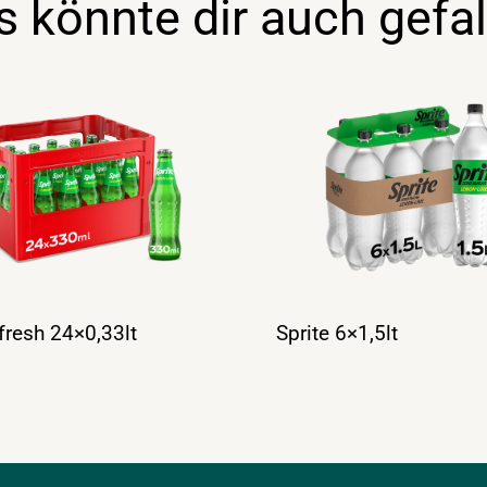
s könnte dir auch gefal
 fresh 24×0,33lt
Sprite 6×1,5lt