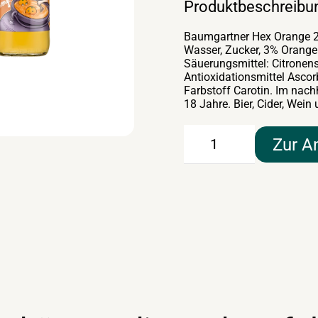
Produktbeschreibu
Baumgartner Hex Orange 20
Wasser, Zucker, 3% Orange
Säuerungsmittel: Citronen
Antioxidationsmittel Ascor
Farbstoff Carotin. Im nac
18 Jahre. Bier, Cider, Wei
Baumgartner
Zur A
Hex
Orange
20×0,5lt
Menge