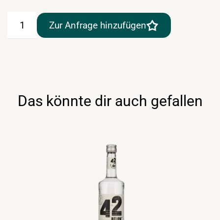
Absolut
Zur Anfrage hinzufügen
Vodka
Classic
0,7lt
Menge
Das könnte dir auch gefallen