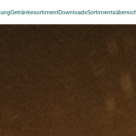
tung
Getränkesortiment
Downloads
Sortimentsübersic