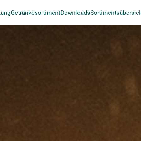
tung
Getränkesortiment
Downloads
Sortimentsübersic