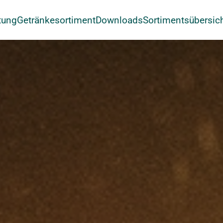
tung
Getränkesortiment
Downloads
Sortimentsübersic