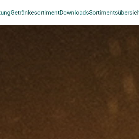
tung
Getränkesortiment
Downloads
Sortimentsübersic