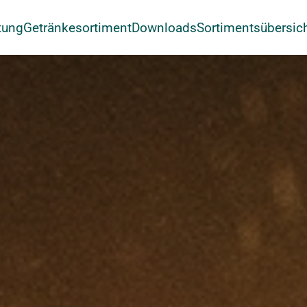
tung
Getränkesortiment
Downloads
Sortimentsübersic