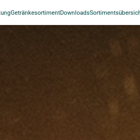
tung
Getränkesortiment
Downloads
Sortimentsübersic