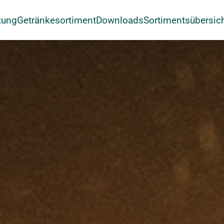
tung
Getränkesortiment
Downloads
Sortimentsübersic