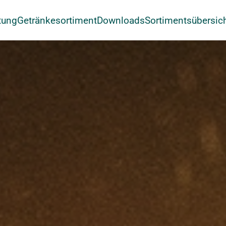
tung
Getränkesortiment
Downloads
Sortimentsübersic