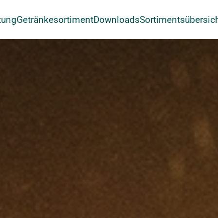
tung
Getränkesortiment
Downloads
Sortimentsübersic