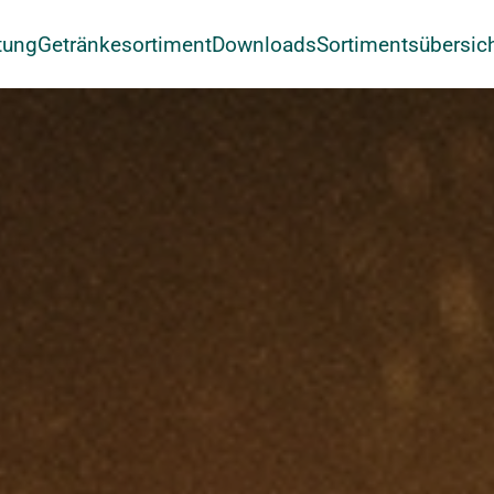
tung
Getränkesortiment
Downloads
Sortimentsübersic