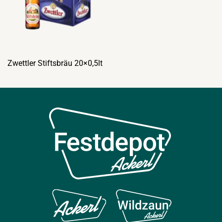
Zwettler Stiftsbräu 20×0,5lt