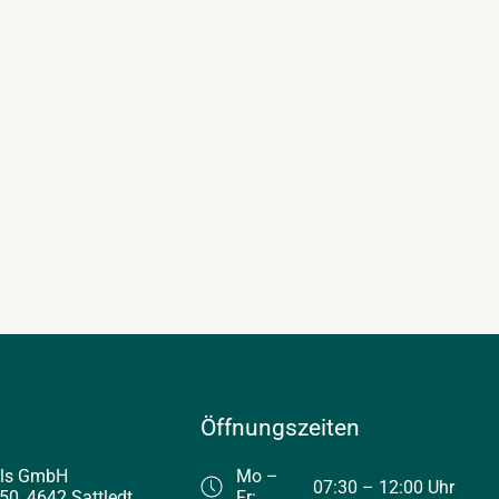
Öffnungszeiten
els GmbH
Mo –
07:30 – 12:00 Uhr
50, 4642 Sattledt
Fr: